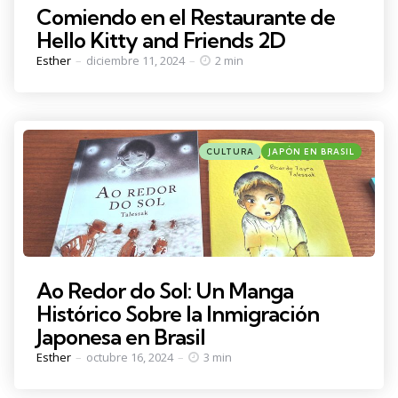
Comiendo en el Restaurante de
Hello Kitty and Friends 2D
Posted
Esther
diciembre 11, 2024
2 min
by
Categories
Posted
CULTURA
JAPÓN EN BRASIL
in
Ao Redor do Sol: Un Manga
Histórico Sobre la Inmigración
Japonesa en Brasil
Posted
Esther
octubre 16, 2024
3 min
by