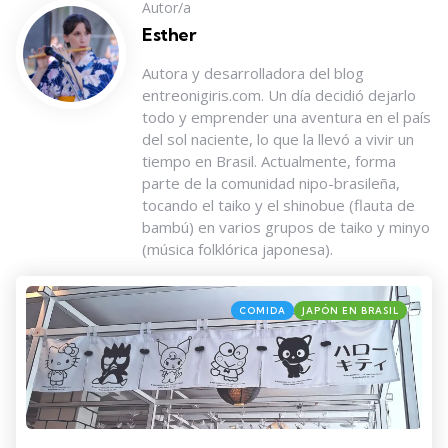
Autor/a
Esther
Autora y desarrolladora del blog
entreonigiris.com. Un día decidió dejarlo
todo y emprender una aventura en el país
del sol naciente, lo que la llevó a vivir un
tiempo en Brasil. Actualmente, forma
parte de la comunidad nipo-brasileña,
tocando el taiko y el shinobue (flauta de
bambú) en varios grupos de taiko y minyo
(música folklórica japonesa).
Categories
Posted
COMIDA
JAPÓN EN BRASIL
in