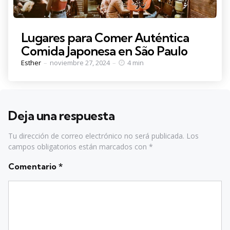
Lugares para Comer Auténtica
Comida Japonesa en São Paulo
Posted
Esther
noviembre 27, 2024
4 min
by
Deja una respuesta
Tu dirección de correo electrónico no será publicada.
Los
campos obligatorios están marcados con
*
Comentario
*