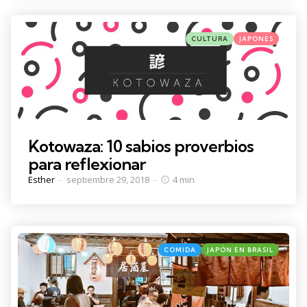
Categories
Posted
CULTURA
JAPONÉS
in
Kotowaza: 10 sabios proverbios
para reflexionar
Posted
Esther
septiembre 29, 2018
4 min
by
Categories
Posted
COMIDA
JAPÓN EN BRASIL
in