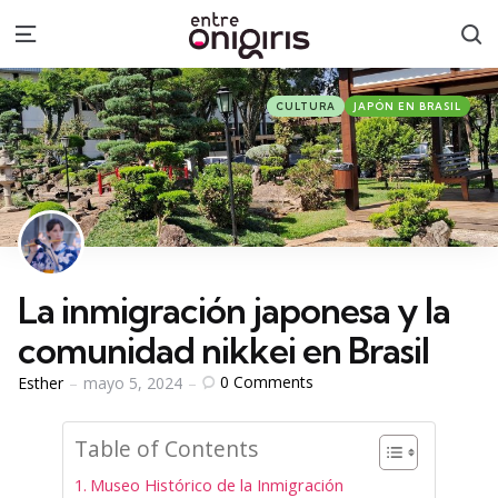
S
Menu
Categories
Posted
CULTURA
JAPÓN EN BRASIL
in
La inmigración japonesa y la
comunidad nikkei en Brasil
Posted
0
Comments
Esther
mayo 5, 2024
by
Table of Contents
Museo Histórico de la Inmigración