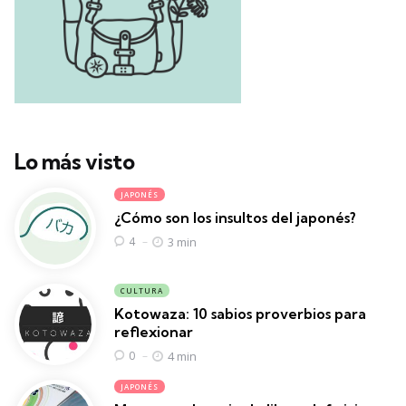
Lo más visto
JAPONÉS
¿Cómo son los insultos del japonés?
3 min
4
CULTURA
Kotowaza: 10 sabios proverbios para
reflexionar
4 min
0
JAPONÉS