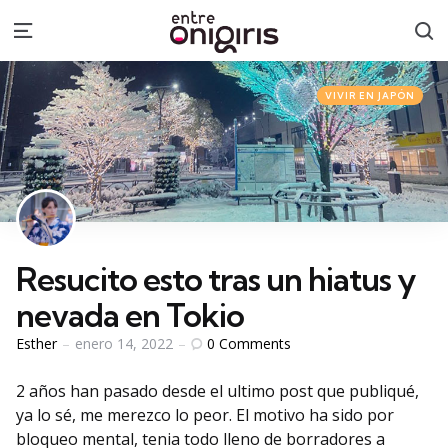
S
Menu
Categories
Posted
VIVIR EN JAPÓN
in
Resucito esto tras un hiatus y
nevada en Tokio
Posted
0
Comments
Esther
enero 14, 2022
by
2 años han pasado desde el ultimo post que publiqué,
ya lo sé, me merezco lo peor. El motivo ha sido por
bloqueo mental, tenia todo lleno de borradores a