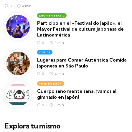
4 min
0
JAPÓN EN BRASIL
Participo en el «Festival do Japão», el
Mayor Festival de cultura japonesa de
Latinoamérica
3 min
0
COMIDA
Lugares para Comer Auténtica Comida
Japonesa en São Paulo
4 min
0
VIVIR EN JAPÓN
Cuerpo sano mente sana, ¡vamos al
gimnasio en Japón!
3 min
0
Explora tu mismo