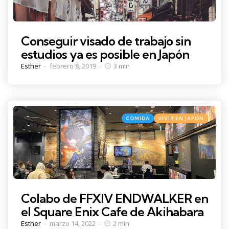
Conseguir visado de trabajo sin
estudios ya es posible en Japón
Posted
Esther
febrero 8, 2019
3 min
by
Categories
Posted
COMIDA
VIVIR EN JAPÓN
in
Colabo de FFXIV ENDWALKER en
el Square Enix Cafe de Akihabara
Posted
Esther
marzo 14, 2022
2 min