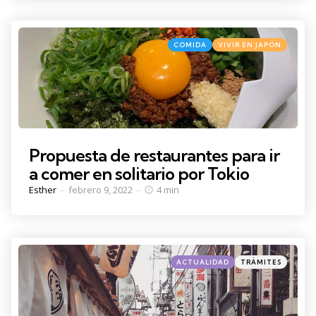
Categories
Posted
COMIDA
VIVIR EN JAPÓN
in
Propuesta de restaurantes para ir
a comer en solitario por Tokio
Posted
Esther
febrero 9, 2022
4 min
by
Categories
Posted
ACTUALIDAD
TRÁMITES
in