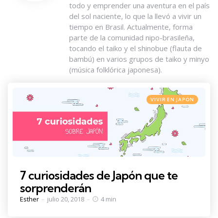
todo y emprender una aventura en el país
del sol naciente, lo que la llevó a vivir un
tiempo en Brasil. Actualmente, forma
parte de la comunidad nipo-brasileña,
tocando el taiko y el shinobue (flauta de
bambú) en varios grupos de taiko y minyo
(música folklórica japonesa).
Categories
Posted
VIVIR EN JAPÓN
in
7 curiosidades de Japón que te
sorprenderán
Posted
Esther
julio 20, 2018
4 min
by