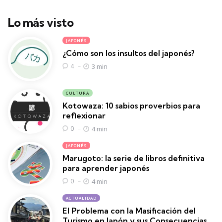
Lo más visto
JAPONÉS
¿Cómo son los insultos del japonés?
3 min
4
CULTURA
Kotowaza: 10 sabios proverbios para
reflexionar
4 min
0
JAPONÉS
Marugoto: la serie de libros definitiva
para aprender japonés
4 min
0
ACTUALIDAD
El Problema con la Masificación del
Turismo en Japón y sus Consecuencias