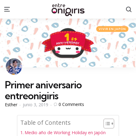
S
Menu
Categories
Posted
VIVIR EN JAPÓN
in
Primer aniversario
entreonigiris
Posted
0
Comments
Esther
junio 3, 2019
by
Table of Contents
Medio año de Working Holiday en Japón