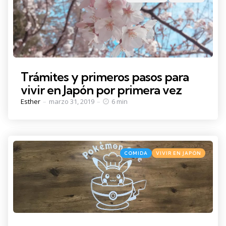
in
Trámites y primeros pasos para
vivir en Japón por primera vez
Posted
Esther
marzo 31, 2019
6 min
by
Categories
Posted
COMIDA
VIVIR EN JAPÓN
in