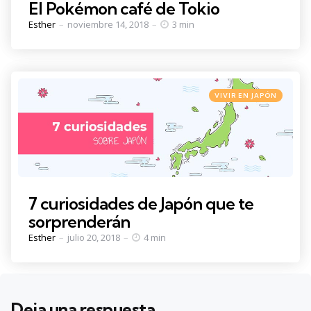
El Pokémon café de Tokio
Posted
Esther
noviembre 14, 2018
3 min
by
Categories
Posted
VIVIR EN JAPÓN
in
7 curiosidades de Japón que te
sorprenderán
Posted
Esther
julio 20, 2018
4 min
by
Deja una respuesta