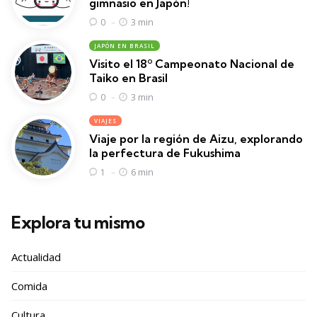
gimnasio en Japón!
3 min
0
JAPÓN EN BRASIL
Visito el 18º Campeonato Nacional de
Taiko en Brasil
3 min
0
VIAJES
Viaje por la región de Aizu, explorando
la perfectura de Fukushima
6 min
1
Explora tu mismo
Actualidad
Comida
Cultura