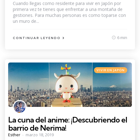
Cuando llegas como residente para vivir en Japón por
primera vez te tienes que enfrentar a una montaña de
gestiones. Para muchas personas es como toparse con
un muro de...
6 min
CONTINUAR LEYENDO
Categories
Posted
VIVIR EN JAPÓN
in
La cuna del anime: ¡Descubriendo el
barrio de Nerima!
Posted
Esther
marzo 18, 2019