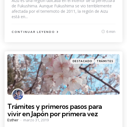
Aizu es una región ubicada en el interior de la perfectura
de Fukushima. Aunque Fukushima se vio terriblemente
afectada por el terremoto de 2011, la región de Aizu
está en...
6 min
CONTINUAR LEYENDO
Categories
Posted
DESTACADO
TRÁMITES
in
Trámites y primeros pasos para
vivir en Japón por primera vez
Posted
Esther
marzo 31, 2019
by