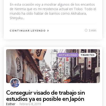
by
En esta ocasión voy a mostrar algunos de los encantos
de Nerima que es mi residencia actual en Tokio. Todo el
mundo ha oído hablar de barrios como Akihabara,
Shinjuku...
3 min
CONTINUAR LEYENDO
Categories
Posted
ACTUALIDAD
TRÁMITES
in
Conseguir visado de trabajo sin
estudios ya es posible en Japón
Posted
Esther
febrero 8, 2019