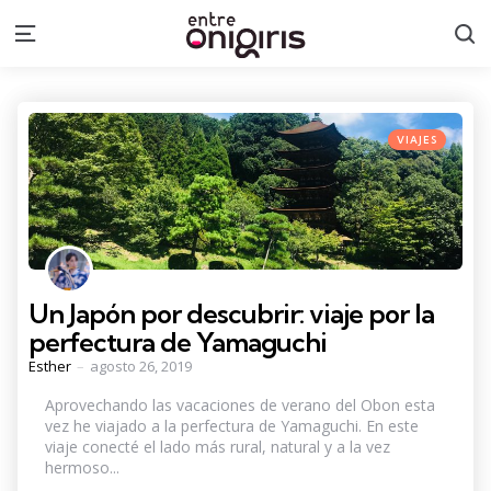
S
Menu
Categories
Posted
VIAJES
in
Un Japón por descubrir: viaje por la
perfectura de Yamaguchi
Posted
Esther
agosto 26, 2019
by
Aprovechando las vacaciones de verano del Obon esta
vez he viajado a la perfectura de Yamaguchi. En este
viaje conecté el lado más rural, natural y a la vez
hermoso...