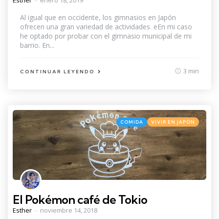
by
Al igual que en occidente, los gimnasios en Japón
ofrecen una gran variedad de actividades. eEn mi caso
he optado por probar con el gimnasio municipal de mi
barrio. En...
3 min
CONTINUAR LEYENDO
Categories
Posted
COMIDA
VIVIR EN JAPÓN
in
El Pokémon café de Tokio
Posted
Esther
noviembre 14, 2018