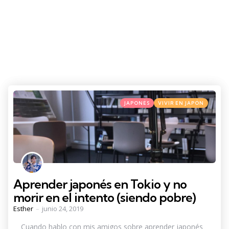
Categories
Posted
JAPONÉS
VIVIR EN JAPÓN
in
Aprender japonés en Tokio y no
morir en el intento (siendo pobre)
Posted
Esther
junio 24, 2019
by
Cuando hablo con mis amigos sobre aprender japonés