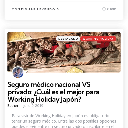
6 min
CONTINUAR LEYENDO
Categories
Posted
DESTACADO
WORKING HOLIDAY
in
Seguro médico nacional VS
privado: ¿Cuál es el mejor para
Working Holiday Japón?
Posted
Esther
julio 9, 2019
by
Para vivir de Working Holiday en Japón es obligatorio
tener un seguro médico. Entre las dos posibles opciones
puedes elegir entre un seguro privado o inscribirte en el