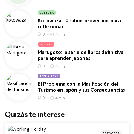
CULTURA
Kotowaza: 10 sabios proverbios para
reflexionar
4 min
0
JAPONÉS
Marugoto: la serie de libros definitiva
para aprender japonés
4 min
0
ACTUALIDAD
El Problema con la Masificación del
Turismo en Japón y sus Consecuencias
4 min
0
Quizás te interese
DESTACADO