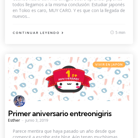
todos llegamos a la misma conclusión: Estudiar japonés
en Tokio es caro, MUY CARO. Y es que con la llegada de
nuevos...
5 min
CONTINUAR LEYENDO
Categories
Posted
VIVIR EN JAPÓN
in
Primer aniversario entreonigiris
Posted
Esther
junio 3, 2019
by
Parece mentira que haya pasado un año desde que
comencé a escribir este blog. Aún tengo muchísimas