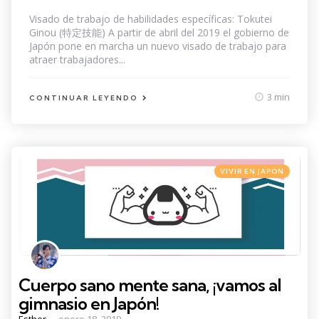
by
Visado de trabajo de habilidades específicas: Tokutei
Ginou (特定技能) A partir de abril del 2019 el gobierno de
Japón pone en marcha un nuevo visado de trabajo para
atraer trabajadores...
3 min
CONTINUAR LEYENDO
Categories
Posted
VIVIR EN JAPÓN
in
Cuerpo sano mente sana, ¡vamos al
gimnasio en Japón!
Posted
Esther
enero 18, 2019