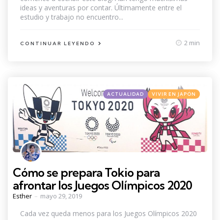
ideas y aventuras por contar. Últimamente entre el
estudio y trabajo no encuentro...
2 min
CONTINUAR LEYENDO
Categories
Posted
ACTUALIDAD
VIVIR EN JAPÓN
in
Cómo se prepara Tokio para
afrontar los Juegos Olímpicos 2020
Posted
Esther
mayo 29, 2019
by
Cada vez queda menos para los Juegos Olímpicos 2020