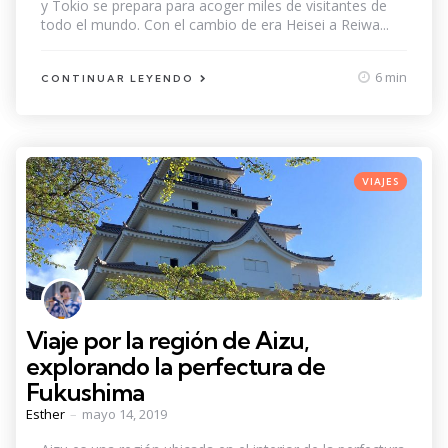
y Tokio se prepara para acoger miles de visitantes de
todo el mundo. Con el cambio de era Heisei a Reiwa...
6 min
CONTINUAR LEYENDO
Categories
Posted
VIAJES
in
Viaje por la región de Aizu,
explorando la perfectura de
Fukushima
Posted
Esther
mayo 14, 2019
by