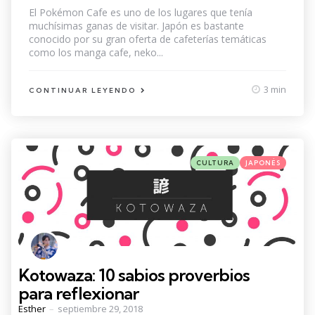
by
El Pokémon Cafe es uno de los lugares que tenía
muchísimas ganas de visitar. Japón es bastante
conocido por su gran oferta de cafeterías temáticas
como los manga cafe, neko...
3 min
CONTINUAR LEYENDO
Categories
Posted
CULTURA
JAPONÉS
in
Kotowaza: 10 sabios proverbios
para reflexionar
Posted
Esther
septiembre 29, 2018